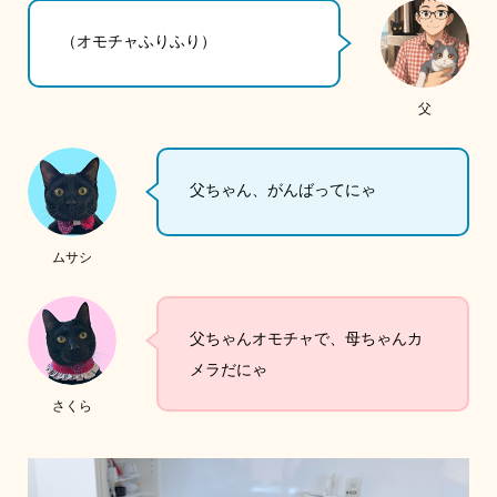
（オモチャふりふり）
父
父ちゃん、がんばってにゃ
ムサシ
父ちゃんオモチャで、母ちゃんカ
メラだにゃ
さくら