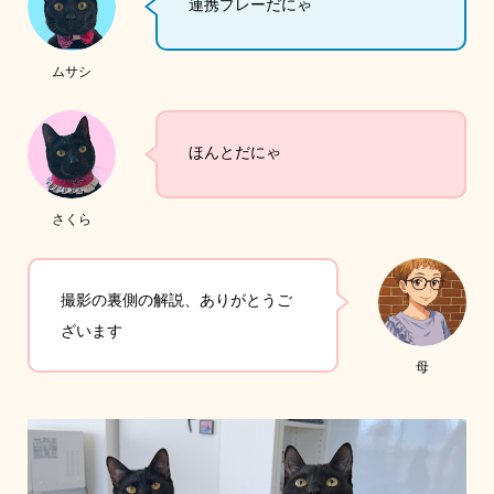
連携プレーだにゃ
ムサシ
ほんとだにゃ
さくら
撮影の裏側の解説、ありがとうご
ざいます
母