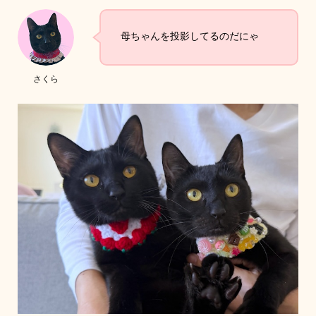
母ちゃんを投影してるのだにゃ
さくら