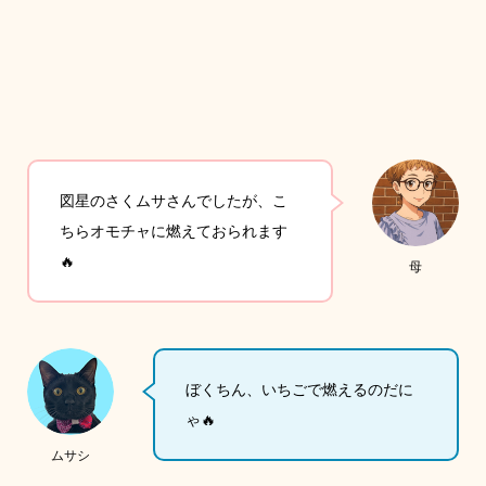
図星のさくムサさんでしたが、こ
ちらオモチャに燃えておられます
🔥
母
ぼくちん、いちごで燃えるのだに
ゃ🔥
ムサシ