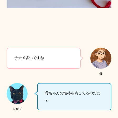
ナナメ多いですね
母
母ちゃんの性格を表してるのだに
ゃ
ムサシ