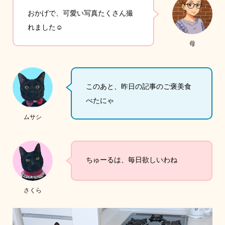
おかげで、可愛い写真たくさん撮
れました☺️
母
このあと、昨日の記事のご褒美食
べたにゃ
ムサシ
ちゅーるは、毎日欲しいわね
さくら