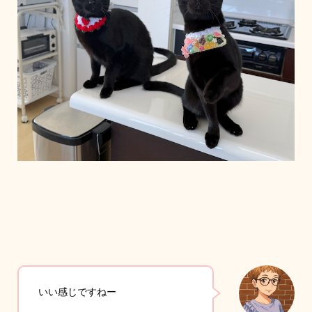
いい感じですねー