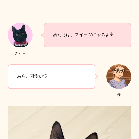
あたちは、スイーツにゃのよ🍭
さくら
あら、可愛い♡
母