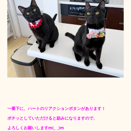
一番下に、ハートのリアクションボタンがあります！
ポチッとしていただけると励みになりますので、
よろしくお願いしますm(_ _)m