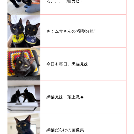
ろ、、、（猫カビ）
さくムサさんの”役割分担”
今日も毎日、黒猫兄妹
黒猫兄妹、頂上戦🔥
黒猫だらけの画像集