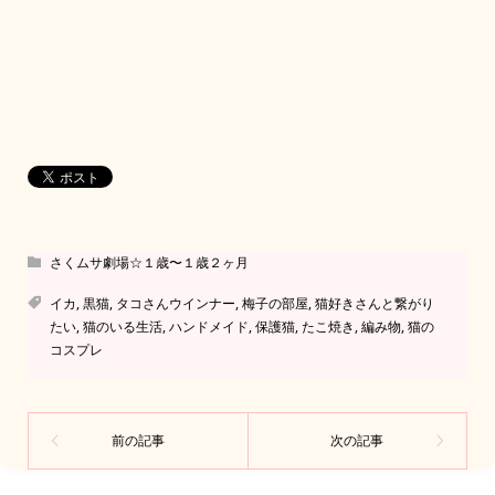
さくムサ劇場☆１歳〜１歳２ヶ月
イカ
,
黒猫
,
タコさんウインナー
,
梅子の部屋
,
猫好きさんと繋がり
たい
,
猫のいる生活
,
ハンドメイド
,
保護猫
,
たこ焼き
,
編み物
,
猫の
コスプレ