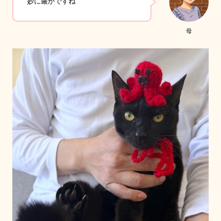
妙に厳かですね
母