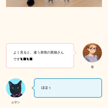
よく見ると、違う表情の黒猫さん
です🐈‍⬛🐈‍⬛
母
ほほぅ
ムサシ