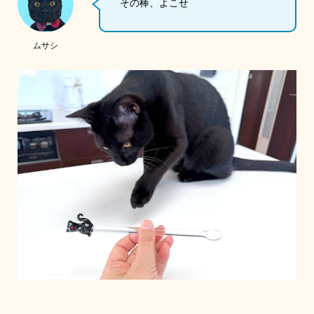
その棒、よこせ
ムサシ