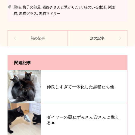
黒猫
,
梅子の部屋
,
猫好きさんと繋がりたい
,
猫のいる生活
,
保護
猫
,
黒猫グラス
,
黒猫マドラー
関連記事
仲良しすぎて一体化した黒猫たち他
ダイソーの🐭ねずみさん🐭さんに燃え
る🔥