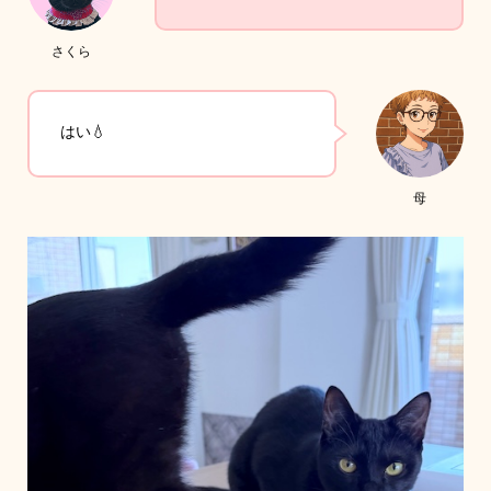
さくら
はい💧
母