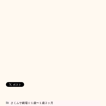
さくムサ劇場☆１歳〜１歳２ヶ月