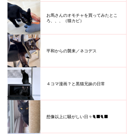
お馬さんのオモチャを買ってみたとこ
ろ、、、（猫カビ）
平和からの襲来／ネコデス
４コマ漫画？と黒猫兄妹の日常
想像以上に騒がしい日々🐈‍⬛🐈‍⬛