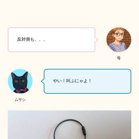
反対側も、、、
母
やい！叫ぶにゃよ！
ムサシ