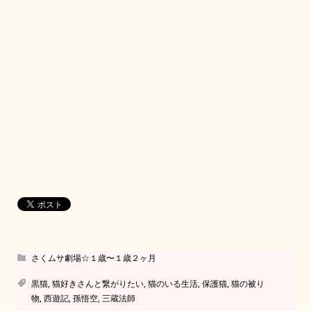
さくムサ劇場☆１歳〜１歳２ヶ月
黒猫
,
猫好きさんと繋がりたい
,
猫のいる生活
,
保護猫
,
猫の被り
物
,
西遊記
,
孫悟空
,
三蔵法師