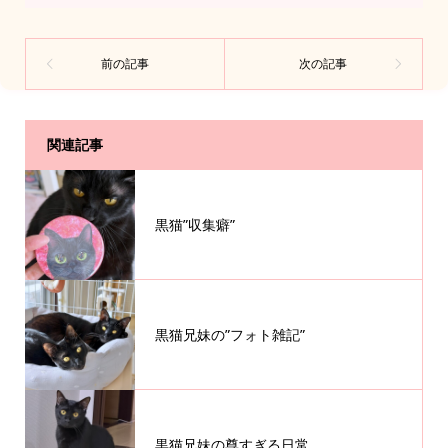
関連記事
黒猫”収集癖”
黒猫兄妹の”フォト雑記”
黒猫兄妹の尊すぎる日常