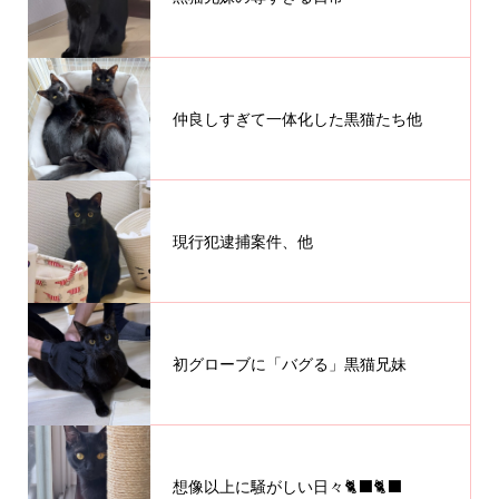
仲良しすぎて一体化した黒猫たち他
現行犯逮捕案件、他
初グローブに「バグる」黒猫兄妹
想像以上に騒がしい日々🐈‍⬛🐈‍⬛