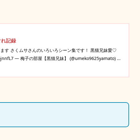
ぐれ記録
ます さくムサさんのいろいろシーン集です！ 黒猫兄妹愛♡
PDQojnnfL7 — 梅子の部屋【黒猫兄妹】 (@umeko9625yamato) ...