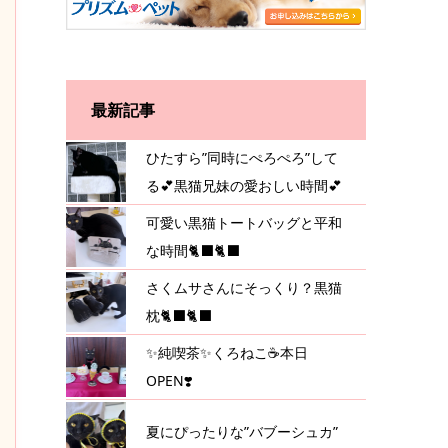
最新記事
ひたすら”同時にぺろぺろ”して
る💕黒猫兄妹の愛おしい時間💕
可愛い黒猫トートバッグと平和
な時間🐈‍⬛🐈‍⬛
さくムサさんにそっくり？黒猫
枕🐈‍⬛🐈‍⬛
✨純喫茶✨くろねこ☕️本日
OPEN❣️
夏にぴったりな”バブーシュカ”