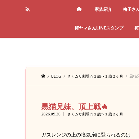
家族紹介
梅子さ
梅ヤマさんLINEスタンプ
梅
BLOG
さくムサ劇場☆１歳〜１歳２ヶ月
黒猫
黒猫兄妹、頂上戦🔥
2026.05.30
さくムサ劇場☆１歳〜１歳２ヶ月
ガスレンジの上の換気扇に登られるのは