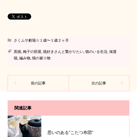
さくムサ劇場☆１歳〜１歳２ヶ月
黒猫
,
梅子の部屋
,
猫好きさんと繋がりたい
,
猫のいる生活
,
保護
猫
,
編み物
,
猫の被り物
関連記事
思いのある”こたつ布団”