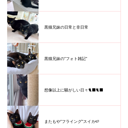
黒猫兄妹の日常と非日常
黒猫兄妹の”フォト雑記”
想像以上に騒がしい日々🐈‍⬛🐈‍⬛
またもや”フライング”スイカ🍉