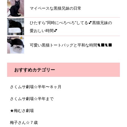
マイペースな黒猫兄妹の日常
ひたすら”同時にぺろぺろ”してる💕黒猫兄妹の
愛おしい時間💕
可愛い黒猫トートバッグと平和な時間🐈‍⬛🐈‍⬛
おすすめカテゴリー
さくムサ劇場☆半年〜８ヶ月
さくムサ劇場☆半年まで
★梅むさ劇場
梅子さん☆７歳