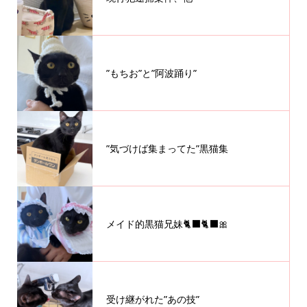
”もちお”と”阿波踊り”
”気づけば集まってた”黒猫集
メイド的黒猫兄妹🐈‍⬛🐈‍⬛🎀
受け継がれた”あの技”