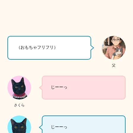
（おもちゃフリフリ）
父
じーーっ
さくら
じーーっ