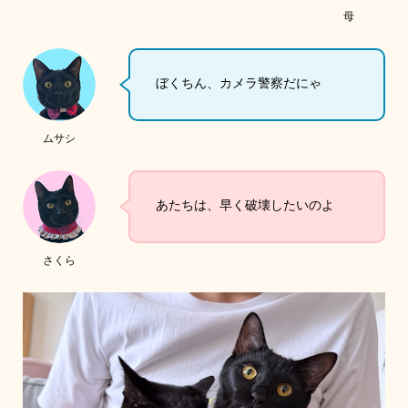
母
ぼくちん、カメラ警察だにゃ
ムサシ
あたちは、早く破壊したいのよ
さくら