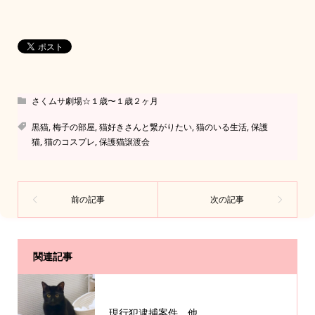
さくムサ劇場☆１歳〜１歳２ヶ月
黒猫
,
梅子の部屋
,
猫好きさんと繋がりたい
,
猫のいる生活
,
保護
猫
,
猫のコスプレ
,
保護猫譲渡会
関連記事
現行犯逮捕案件、他