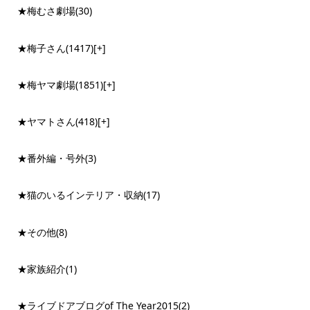
★梅むさ劇場
(30)
★梅子さん
(1417)
[+]
★梅ヤマ劇場
(1851)
[+]
★ヤマトさん
(418)
[+]
★番外編・号外
(3)
★猫のいるインテリア・収納
(17)
★その他
(8)
★家族紹介
(1)
★ライブドアブログof The Year2015
(2)