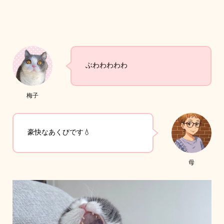
ぶわわわわわ
梅子
豪快なあくびです💧
母