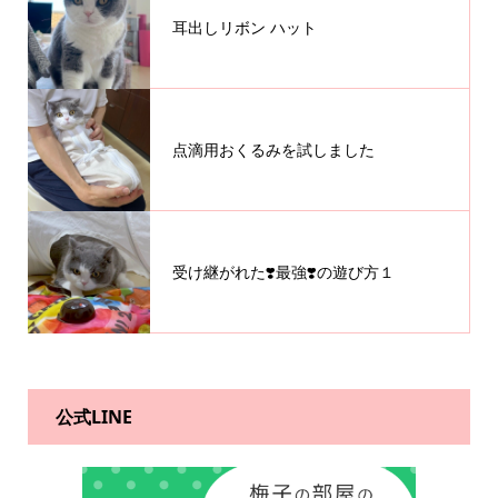
耳出しリボン ハット
点滴用おくるみを試しました
受け継がれた❣️最強❣️の遊び方１
公式LINE