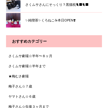
さくムサさんにそっくり？黒猫枕🐈‍⬛🐈‍⬛
✨純喫茶✨くろねこ☕️本日OPEN❣️
おすすめカテゴリー
さくムサ劇場☆半年〜８ヶ月
さくムサ劇場☆半年まで
★梅むさ劇場
梅子さん☆７歳
ヤマトさん☆６歳
梅子さん☆生後３ヶ月まで