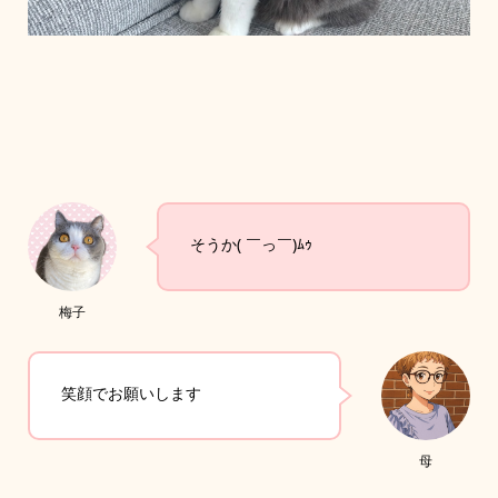
そうか( ￣っ￣)ﾑｩ
梅子
笑顔でお願いします
母