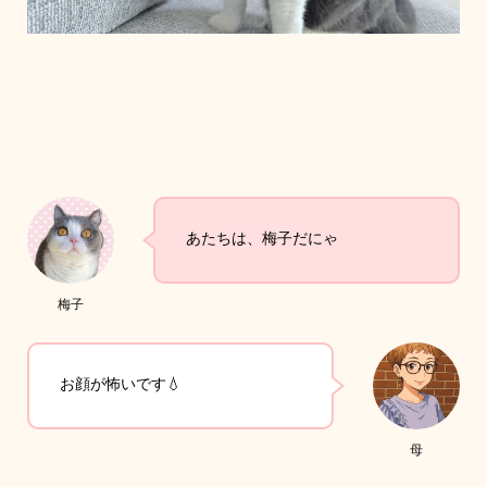
あたちは、梅子だにゃ
梅子
お顔が怖いです💧
母