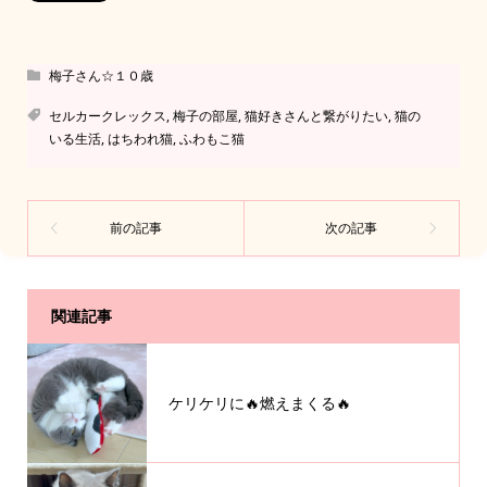
梅子さん☆１０歳
セルカークレックス
,
梅子の部屋
,
猫好きさんと繋がりたい
,
猫の
いる生活
,
はちわれ猫
,
ふわもこ猫
関連記事
ケリケリに🔥燃えまくる🔥