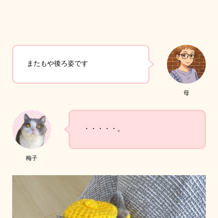
またもや後ろ姿です
母
・・・・・。
梅子