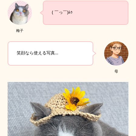
( ￣っ￣)ﾑｩ
梅子
笑顔なら使える写真…
母