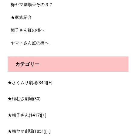
梅ヤマ劇場☆その３７
★家族紹介
梅子さん虹の橋へ
ヤマトさん虹の橋へ
カテゴリー
★さくムサ劇場
(344)
[+]
★梅むさ劇場
(30)
★梅子さん
(1417)
[+]
★梅ヤマ劇場
(1851)
[+]