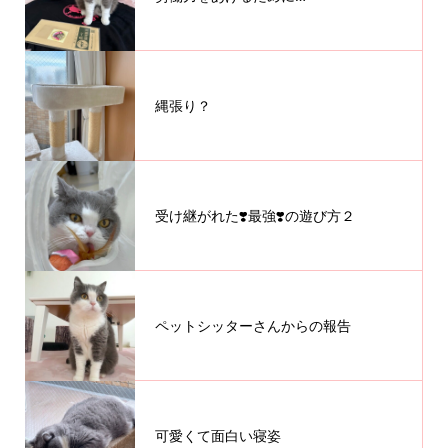
縄張り？
受け継がれた❣️最強❣️の遊び方２
ペットシッターさんからの報告
可愛くて面白い寝姿