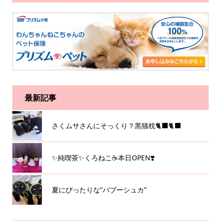
最新記事
さくムサさんにそっくり？黒猫枕🐈‍⬛🐈‍⬛
✨純喫茶✨くろねこ☕️本日OPEN❣️
夏にぴったりな”バブーシュカ”