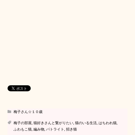
梅子さん☆１０歳
梅子の部屋
,
猫好きさんと繋がりたい
,
猫のいる生活
,
はちわれ猫
,
ふわもこ猫
,
編み物
,
パトライト
,
招き猫