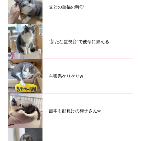
父との至福の時♡
“新たな監視台”で使命に燃える
主張系ケリケリw
吉本も顔負けの梅子さんw