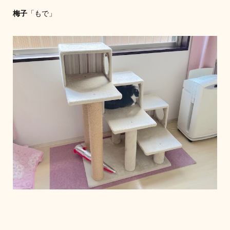
梅子
「もで」