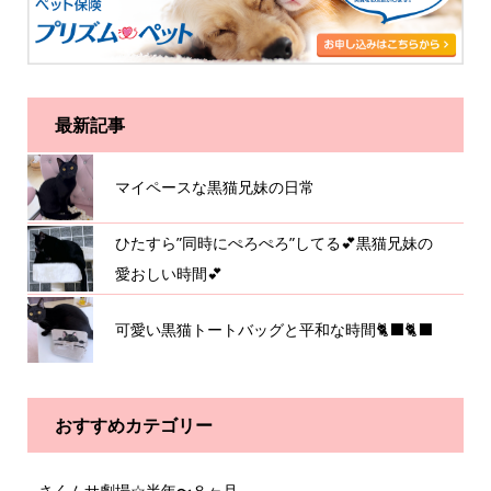
最新記事
マイペースな黒猫兄妹の日常
ひたすら”同時にぺろぺろ”してる💕黒猫兄妹の
愛おしい時間💕
可愛い黒猫トートバッグと平和な時間🐈‍⬛🐈‍⬛
おすすめカテゴリー
さくムサ劇場☆半年〜８ヶ月