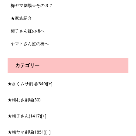
梅ヤマ劇場☆その３７
★家族紹介
梅子さん虹の橋へ
ヤマトさん虹の橋へ
カテゴリー
★さくムサ劇場
(349)
[+]
★梅むさ劇場
(30)
★梅子さん
(1417)
[+]
★梅ヤマ劇場
(1851)
[+]