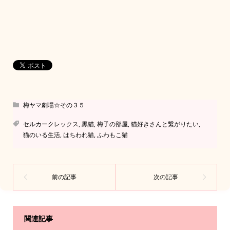
梅ヤマ劇場☆その３５
セルカークレックス
,
黒猫
,
梅子の部屋
,
猫好きさんと繋がりたい
,
猫のいる生活
,
はちわれ猫
,
ふわもこ猫
関連記事