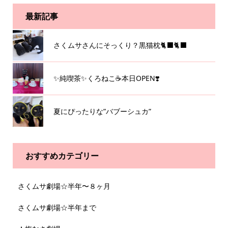
最新記事
さくムサさんにそっくり？黒猫枕🐈‍⬛🐈‍⬛
✨純喫茶✨くろねこ☕️本日OPEN❣️
夏にぴったりな”バブーシュカ”
おすすめカテゴリー
さくムサ劇場☆半年〜８ヶ月
さくムサ劇場☆半年まで