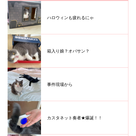
ハロウィンも疲れるにゃ
箱入り娘？オバサン？
事件現場から
カスタネット奏者★爆誕！！