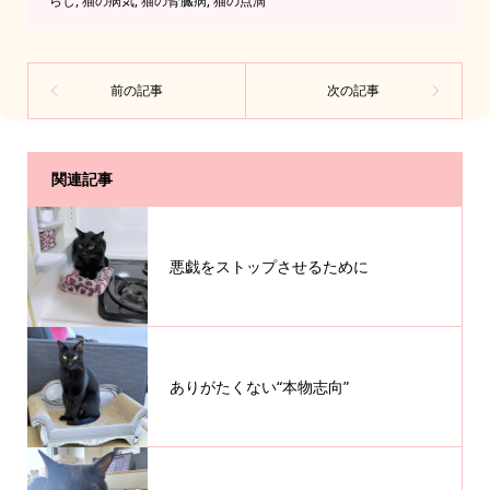
らし
,
猫の病気
,
猫の腎臓病
,
猫の点滴
関連記事
悪戯をストップさせるために
ありがたくない“本物志向”