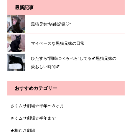
最新記事
黒猫兄妹”堪能記録♡”
マイペースな黒猫兄妹の日常
ひたすら”同時にぺろぺろ”してる💕黒猫兄妹の
愛おしい時間💕
おすすめカテゴリー
さくムサ劇場☆半年〜８ヶ月
さくムサ劇場☆半年まで
★梅むさ劇場