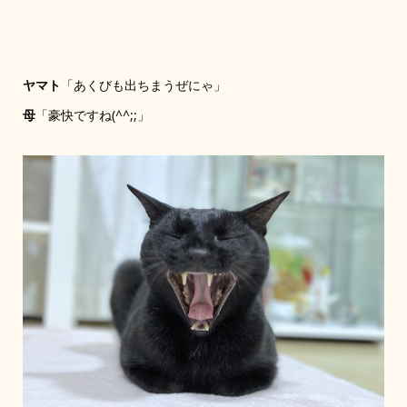
ヤマト
「あくびも出ちまうぜにゃ」
母
「豪快ですね(^^;;」