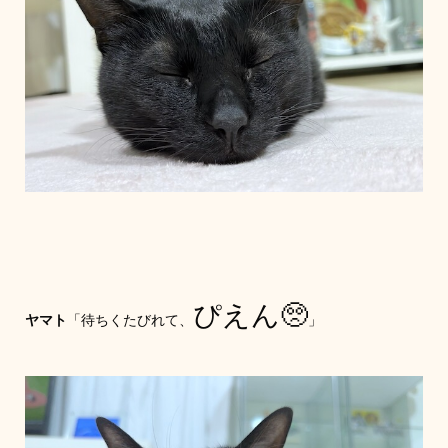
ぴえん🥺
ヤマト
「待ちくたびれて、
」