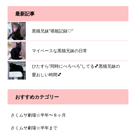
最新記事
黒猫兄妹”堪能記録♡”
マイペースな黒猫兄妹の日常
ひたすら”同時にぺろぺろ”してる💕黒猫兄妹の
愛おしい時間💕
おすすめカテゴリー
さくムサ劇場☆半年〜８ヶ月
さくムサ劇場☆半年まで