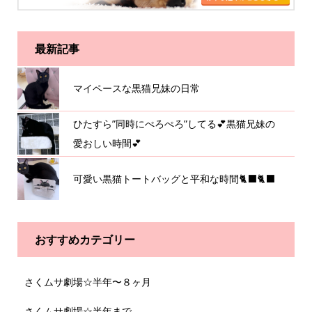
最新記事
マイペースな黒猫兄妹の日常
ひたすら”同時にぺろぺろ”してる💕黒猫兄妹の
愛おしい時間💕
可愛い黒猫トートバッグと平和な時間🐈‍⬛🐈‍⬛
おすすめカテゴリー
さくムサ劇場☆半年〜８ヶ月
さくムサ劇場☆半年まで