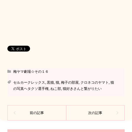
梅ヤマ劇場☆その１６
セルカークレックス
,
黒猫
,
猫
,
梅子の部屋
,
クロネコのヤマト
,
猫
の写真ヘタクソ選手権
,
ねこ部
,
猫好きさんと繋がりたい