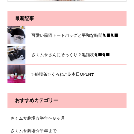
最新記事
可愛い黒猫トートバッグと平和な時間🐈‍⬛🐈‍⬛
さくムサさんにそっくり？黒猫枕🐈‍⬛🐈‍⬛
✨純喫茶✨くろねこ☕️本日OPEN❣️
おすすめカテゴリー
さくムサ劇場☆半年〜８ヶ月
さくムサ劇場☆半年まで