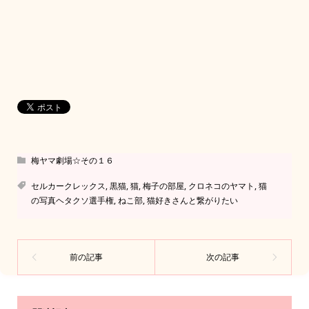
梅ヤマ劇場☆その１６
セルカークレックス
,
黒猫
,
猫
,
梅子の部屋
,
クロネコのヤマト
,
猫
の写真ヘタクソ選手権
,
ねこ部
,
猫好きさんと繋がりたい