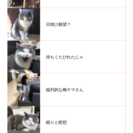
日焼け願望？
待ちくたびれたにゃ
縦列的な梅ヤマさん
眠りと瞑想