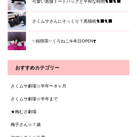
可愛い黒猫トートバッグと平和な時間🐈‍⬛🐈‍⬛
さくムサさんにそっくり？黒猫枕🐈‍⬛🐈‍⬛
✨純喫茶✨くろねこ☕️本日OPEN❣️
おすすめカテゴリー
さくムサ劇場☆半年〜８ヶ月
さくムサ劇場☆半年まで
★梅むさ劇場
梅子さん☆７歳