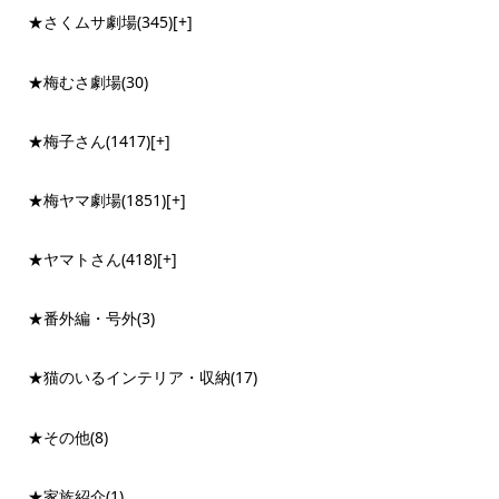
★さくムサ劇場
(345)
[+]
★梅むさ劇場
(30)
★梅子さん
(1417)
[+]
★梅ヤマ劇場
(1851)
[+]
★ヤマトさん
(418)
[+]
★番外編・号外
(3)
★猫のいるインテリア・収納
(17)
★その他
(8)
★家族紹介
(1)