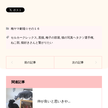
梅ヤマ劇場☆その１６
セルカークレックス
,
黒猫
,
梅子の部屋
,
猫の写真ヘタクソ選手権
,
ねこ部
,
猫好きさんと繋がりたい
関連記事
仲が良いと思いきや…