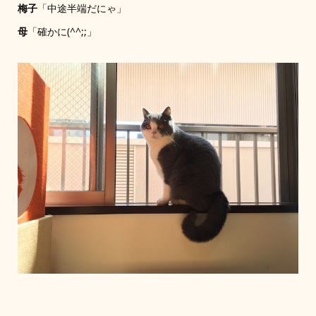
梅子
「中途半端だにゃ」
母
「確かに(^^;;」