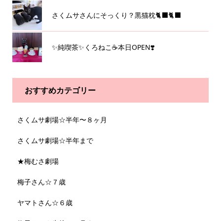
さくムサさんにそっくり？黒猫枕🐈‍⬛🐈‍⬛
✨純喫茶✨くろねこ☕️本日OPEN❣️
おすすめカテゴリー
さくムサ劇場☆半年〜８ヶ月
さくムサ劇場☆半年まで
★梅むさ劇場
梅子さん☆７歳
ヤマトさん☆６歳