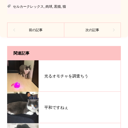
セルカークレックス
,
肉球
,
黒猫
,
猫
関連記事
光るオモチャを調査ちう
平和ですねぇ