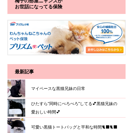
梅子の部屋ニャンズが
お世話になってる保険
最新記事
マイペースな黒猫兄妹の日常
ひたすら”同時にぺろぺろ”してる💕黒猫兄妹の
愛おしい時間💕
可愛い黒猫トートバッグと平和な時間🐈‍⬛🐈‍⬛