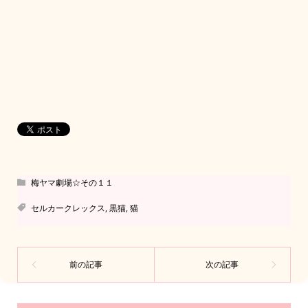
梅ヤマ劇場☆その１１
セルカークレックス
,
黒猫
,
猫