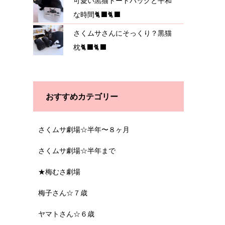
可愛い黒猫トートバッグと平和
な時間🐈‍⬛🐈‍⬛
さくムサさんにそっくり？黒猫
枕🐈‍⬛🐈‍⬛
おすすめカテゴリー
さくムサ劇場☆半年〜８ヶ月
さくムサ劇場☆半年まで
★梅むさ劇場
梅子さん☆７歳
ヤマトさん☆６歳