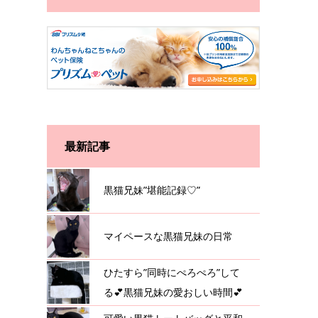
最新記事
黒猫兄妹”堪能記録♡”
マイペースな黒猫兄妹の日常
ひたすら”同時にぺろぺろ”して
る💕黒猫兄妹の愛おしい時間💕