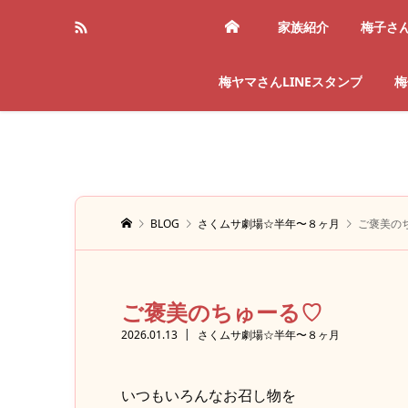
家族紹介
梅子さ
梅ヤマさんLINEスタンプ
梅
BLOG
さくムサ劇場☆半年〜８ヶ月
ご褒美の
ご褒美のちゅーる♡
2026.01.13
さくムサ劇場☆半年〜８ヶ月
いつもいろんなお召し物を