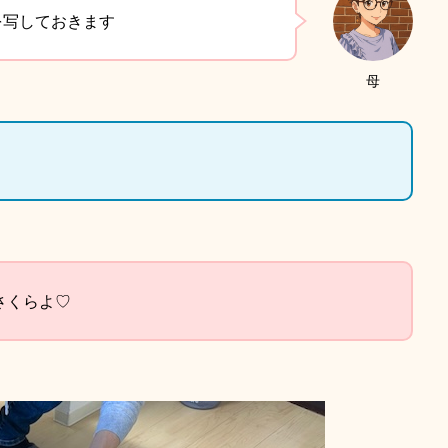
を写しておきます
母
さくらよ♡