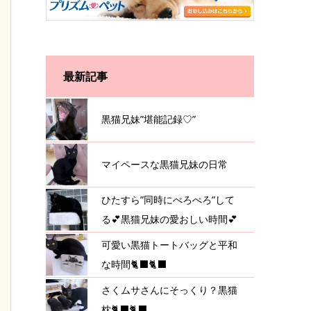
最新記事
黒猫兄妹”堪能記録♡”
マイペースな黒猫兄妹の日常
ひたすら”同時にぺろぺろ”して
る💕黒猫兄妹の愛おしい時間💕
可愛い黒猫トートバッグと平和
な時間🐈‍⬛🐈‍⬛
さくムサさんにそっくり？黒猫
枕🐈‍⬛🐈‍⬛