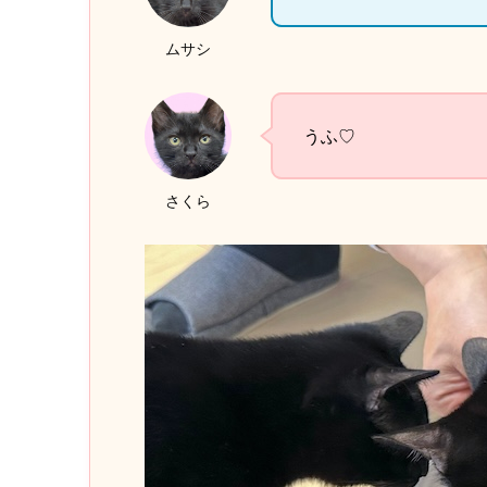
ムサシ
うふ♡
さくら