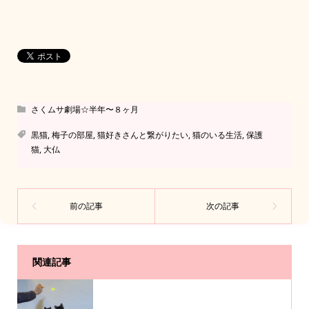
さくムサ劇場☆半年〜８ヶ月
黒猫
,
梅子の部屋
,
猫好きさんと繋がりたい
,
猫のいる生活
,
保護
猫
,
大仏
関連記事