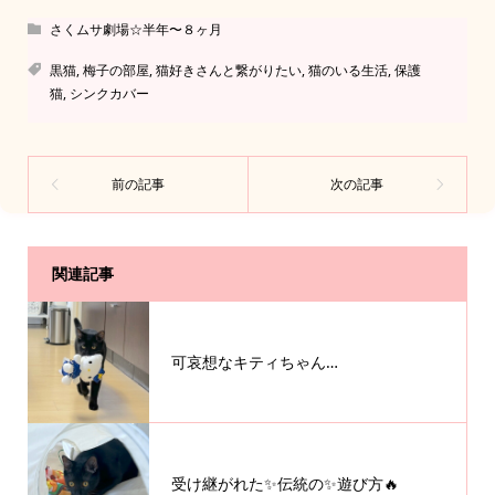
さくムサ劇場☆半年〜８ヶ月
黒猫
,
梅子の部屋
,
猫好きさんと繋がりたい
,
猫のいる生活
,
保護
猫
,
シンクカバー
関連記事
可哀想なキティちゃん…
受け継がれた✨伝統の✨遊び方🔥