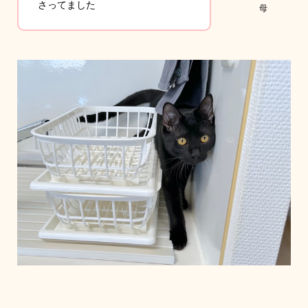
さってました
母