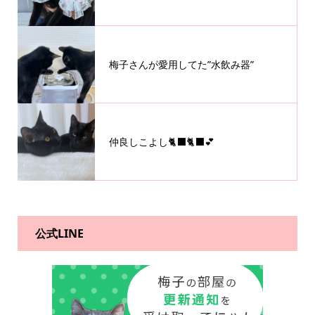
梅子さんが愛用してた”水飲み器”
仲良しこよし🐈‍⬛🐈‍⬛💕
公式LINE