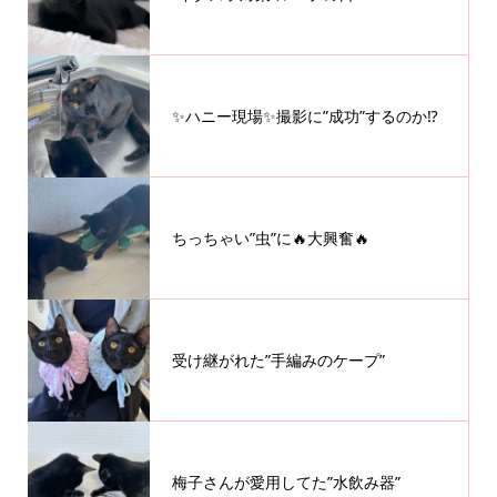
✨ハニー現場✨撮影に”成功”するのか⁉️
ちっちゃい”虫”に🔥大興奮🔥
受け継がれた”手編みのケープ”
梅子さんが愛用してた”水飲み器”