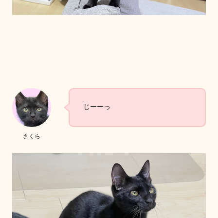
じーーっ
さくら