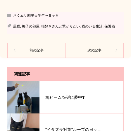
さくムサ劇場☆半年〜８ヶ月
黒猫
,
梅子の部屋
,
猫好きさんと繋がりたい
,
猫のいる生活
,
保護猫
関連記事
鳩ビーム🦆💡に夢中❣️
”イタズラ対策”ループの日々…