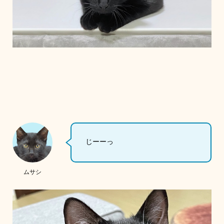
じーーっ
ムサシ