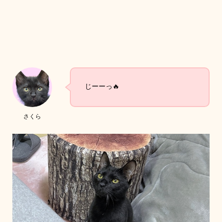
じーーっ🔥
さくら