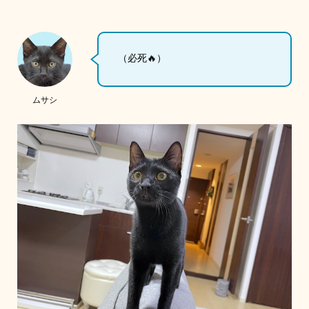
（必死🔥）
ムサシ