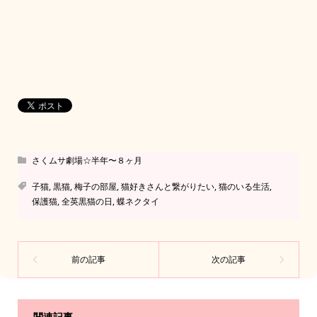
さくムサ劇場☆半年〜８ヶ月
子猫
,
黒猫
,
梅子の部屋
,
猫好きさんと繋がりたい
,
猫のいる生活
,
保護猫
,
全英黒猫の日
,
蝶ネクタイ
関連記事