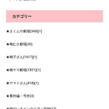
カテゴリー
★さくムサ劇場
(349)
[+]
★梅むさ劇場
(30)
★梅子さん
(1417)
[+]
★梅ヤマ劇場
(1851)
[+]
★ヤマトさん
(418)
[+]
★番外編・号外
(3)
★猫のいるインテリア・収納
(17)