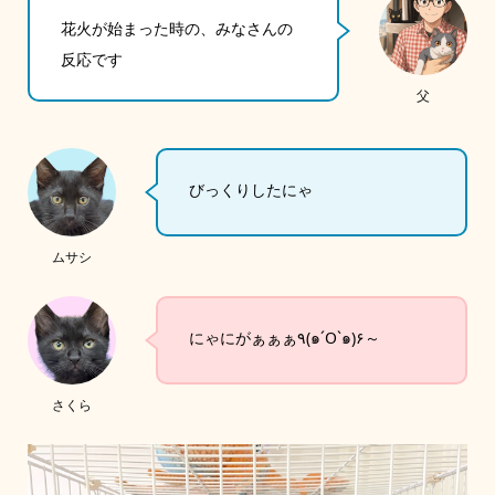
花火が始まった時の、みなさんの
反応です
父
びっくりしたにゃ
ムサシ
にゃにがぁぁぁ٩(๑´O`๑)۶～
さくら