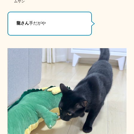
ムサシ
龍さん
手だがや