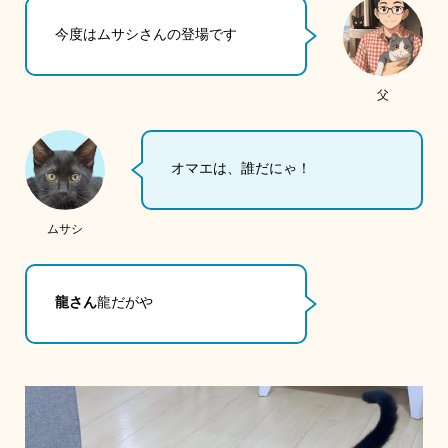
今度はムサシさんの登場です
父
オマエは、誰だにゃ！
ムサシ
龍さん
龍だがや