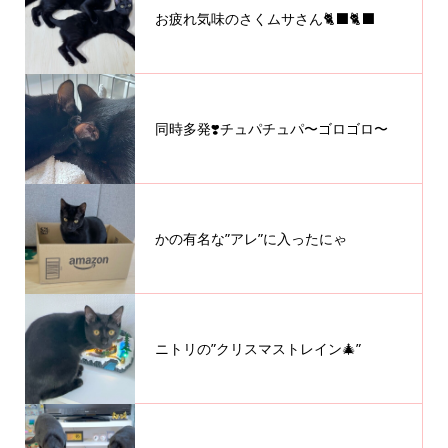
お疲れ気味のさくムサさん🐈‍⬛🐈‍⬛
同時多発❣️チュパチュパ〜ゴロゴロ〜
かの有名な”アレ”に入ったにゃ
ニトリの”クリスマストレイン🎄”