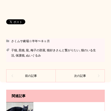
さくムサ劇場☆半年〜８ヶ月
子猫
,
黒猫
,
龍
,
梅子の部屋
,
猫好きさんと繋がりたい
,
猫のいる生
活
,
保護猫
,
ぬいぐるみ
関連記事