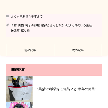
さくムサ劇場☆半年まで
子猫
,
黒猫
,
梅子の部屋
,
猫好きさんと繋がりたい
,
猫のいる生活
,
保護猫
,
被り物
関連記事
”黒猫”の紙袋をご堪能２と”半年の節目”