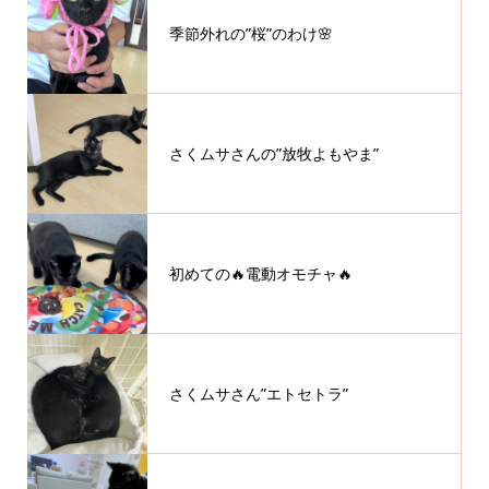
季節外れの”桜”のわけ🌸
さくムサさんの”放牧よもやま”
初めての🔥電動オモチャ🔥
さくムサさん”エトセトラ”