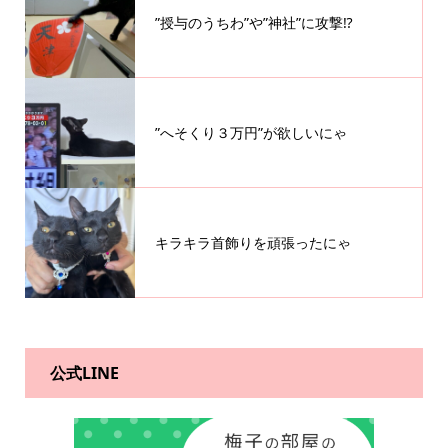
”授与のうちわ”や”神社”に攻撃⁉️
”へそくり３万円”が欲しいにゃ
キラキラ首飾りを頑張ったにゃ
公式LINE