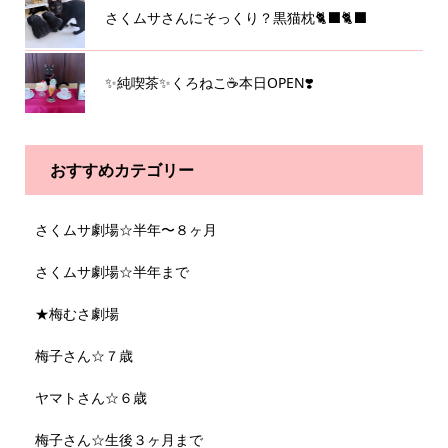
さくムサさんにそっくり？黒猫枕🐈‍⬛🐈‍⬛
✨純喫茶✨くろねこ☕️本日OPEN❣️
おすすめカテゴリー
さくムサ劇場☆半年〜８ヶ月
さくムサ劇場☆半年まで
★梅むさ劇場
梅子さん☆７歳
ヤマトさん☆６歳
梅子さん☆生後３ヶ月まで