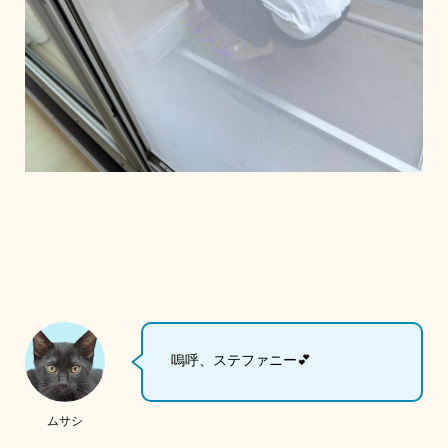
嗚呼、ステファニー💕
ムサシ