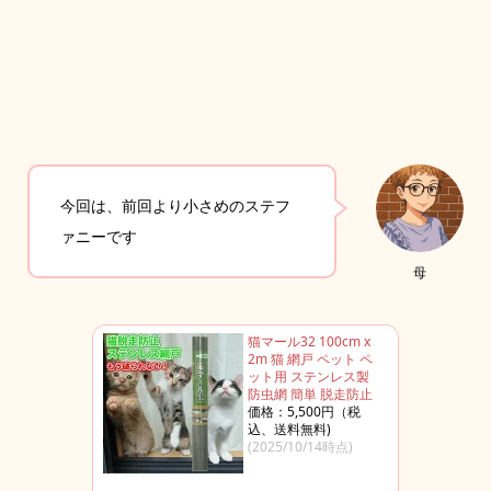
今回は、前回より小さめのステフ
ァニーです
母
猫マール32 100cm x
2m 猫 網戸 ペット ペ
ット用 ステンレス製
防虫網 簡単 脱走防止
価格：5,500円（税
込、送料無料)
(2025/10/14時点)