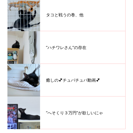
タコと戦うの巻、他
”ハチワレさん”の存在
癒しの💕チュパチュパ動画💕
”へそくり３万円”が欲しいにゃ