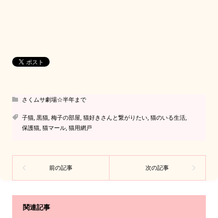
さくムサ劇場☆半年まで
子猫
,
黒猫
,
梅子の部屋
,
猫好きさんと繋がりたい
,
猫のいる生活
,
保護猫
,
猫マール
,
猫用網戸
関連記事