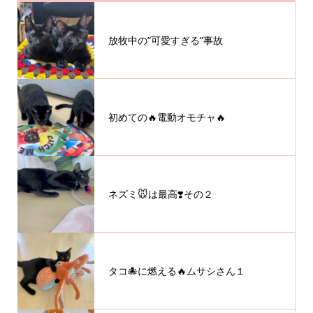
放牧中の”可愛すぎる”事故
初めての🔥電動オモチャ🔥
ネズミ🐭は最高❣️その２
タコ🐙に燃える🔥ムサシさん１