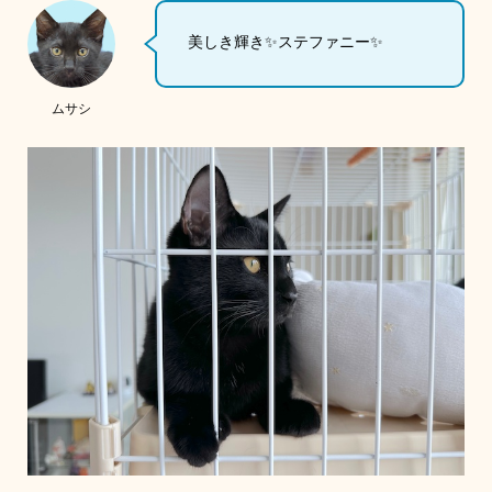
美しき輝き✨ステファニー✨
ムサシ