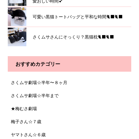
愛おしい時間💕
可愛い黒猫トートバッグと平和な時間🐈‍⬛🐈‍⬛
さくムサさんにそっくり？黒猫枕🐈‍⬛🐈‍⬛
おすすめカテゴリー
さくムサ劇場☆半年〜８ヶ月
さくムサ劇場☆半年まで
★梅むさ劇場
梅子さん☆７歳
ヤマトさん☆６歳