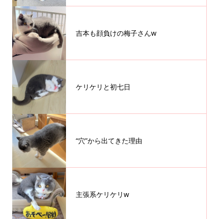
吉本も顔負けの梅子さんw
ケリケリと初七日
“穴”から出てきた理由
主張系ケリケリw