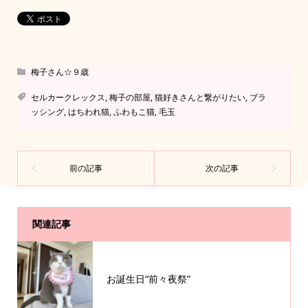
梅子さん☆９歳
セルカークレックス
,
梅子の部屋
,
猫好きさんと繋がりたい
,
ブラ
ッシング
,
はちわれ猫
,
ふわもこ猫
,
毛玉
関連記事
お誕生日“前々夜祭”