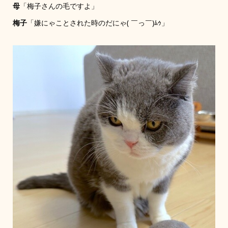
母
「梅子さんの毛ですよ」
梅子
「嫌にゃことされた時のだにゃ( ￣っ￣)ﾑｩ」