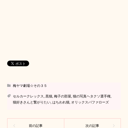
梅ヤマ劇場☆その３５
セルカークレックス
,
黒猫
,
梅子の部屋
,
猫の写真ヘタクソ選手権
,
猫好きさんと繋がりたい
,
はちわれ猫
,
オリックスバファローズ