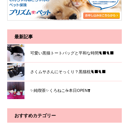
最新記事
可愛い黒猫トートバッグと平和な時間🐈‍⬛🐈‍⬛
さくムサさんにそっくり？黒猫枕🐈‍⬛🐈‍⬛
✨純喫茶✨くろねこ☕️本日OPEN❣️
おすすめカテゴリー