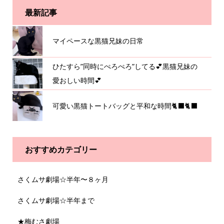
最新記事
マイペースな黒猫兄妹の日常
ひたすら”同時にぺろぺろ”してる💕黒猫兄妹の
愛おしい時間💕
可愛い黒猫トートバッグと平和な時間🐈‍⬛🐈‍⬛
おすすめカテゴリー
さくムサ劇場☆半年〜８ヶ月
さくムサ劇場☆半年まで
★梅むさ劇場