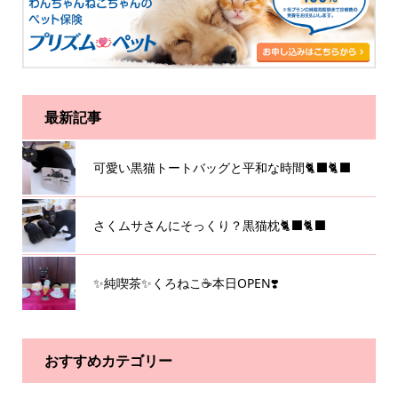
最新記事
可愛い黒猫トートバッグと平和な時間🐈‍⬛🐈‍⬛
さくムサさんにそっくり？黒猫枕🐈‍⬛🐈‍⬛
✨純喫茶✨くろねこ☕️本日OPEN❣️
おすすめカテゴリー