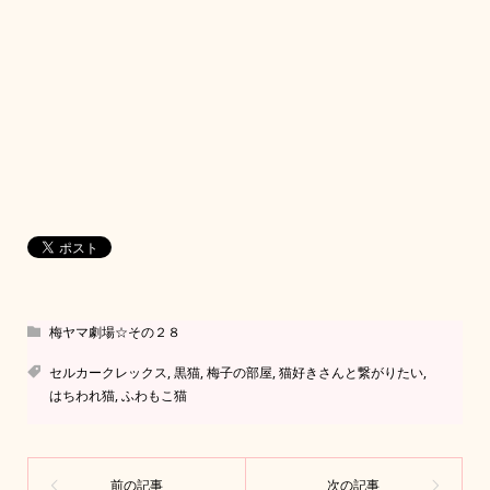
梅ヤマ劇場☆その２８
セルカークレックス
,
黒猫
,
梅子の部屋
,
猫好きさんと繋がりたい
,
はちわれ猫
,
ふわもこ猫