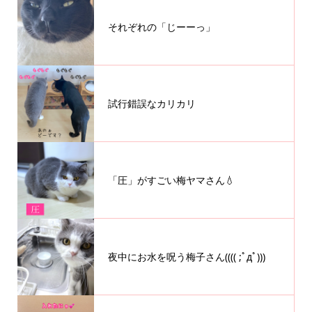
それぞれの「じーーっ」
試行錯誤なカリカリ
「圧」がすごい梅ヤマさん💧
夜中にお水を呪う梅子さん(((( ;ﾟдﾟ)))