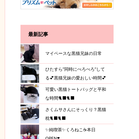
最新記事
マイペースな黒猫兄妹の日常
ひたすら”同時にぺろぺろ”して
る💕黒猫兄妹の愛おしい時間💕
可愛い黒猫トートバッグと平和
な時間🐈‍⬛🐈‍⬛
さくムサさんにそっくり？黒猫
枕🐈‍⬛🐈‍⬛
✨純喫茶✨くろねこ☕️本日
OPEN❣️