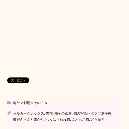
梅ヤマ劇場☆その２６
セルカークレックス
,
黒猫
,
梅子の部屋
,
猫の写真ヘタクソ選手権
,
猫好きさんと繋がりたい
,
はちわれ猫
,
ふわもこ猫
,
どら焼き