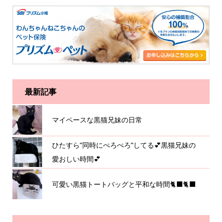
最新記事
マイペースな黒猫兄妹の日常
ひたすら”同時にぺろぺろ”してる💕黒猫兄妹の
愛おしい時間💕
可愛い黒猫トートバッグと平和な時間🐈‍⬛🐈‍⬛