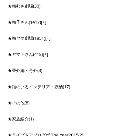
★梅むさ劇場
(30)
★梅子さん
(1417)
[+]
★梅ヤマ劇場
(1851)
[+]
★ヤマトさん
(418)
[+]
★番外編・号外
(3)
★猫のいるインテリア・収納
(17)
★その他
(8)
★家族紹介
(1)
★ライブドアブログof The Year2015
(2)