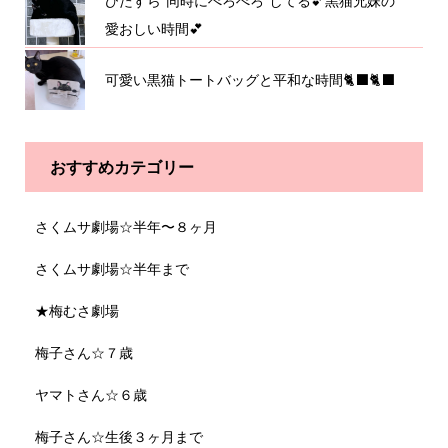
ひたすら”同時にぺろぺろ”してる💕黒猫兄妹の
愛おしい時間💕
可愛い黒猫トートバッグと平和な時間🐈‍⬛🐈‍⬛
おすすめカテゴリー
さくムサ劇場☆半年〜８ヶ月
さくムサ劇場☆半年まで
★梅むさ劇場
梅子さん☆７歳
ヤマトさん☆６歳
梅子さん☆生後３ヶ月まで