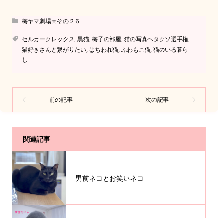
梅ヤマ劇場☆その２６
セルカークレックス
,
黒猫
,
梅子の部屋
,
猫の写真ヘタクソ選手権
,
猫好きさんと繋がりたい
,
はちわれ猫
,
ふわもこ猫
,
猫のいる暮ら
し
関連記事
男前ネコとお笑いネコ