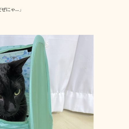
だぜにゃ…」