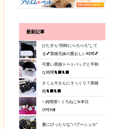
最新記事
ひたすら”同時にぺろぺろ”して
る💕黒猫兄妹の愛おしい時間💕
可愛い黒猫トートバッグと平和
な時間🐈‍⬛🐈‍⬛
さくムサさんにそっくり？黒猫
枕🐈‍⬛🐈‍⬛
✨純喫茶✨くろねこ☕️本日
OPEN❣️
夏にぴったりな”バブーシュカ”