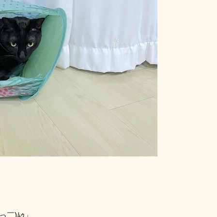
￣)ﾑｩ」