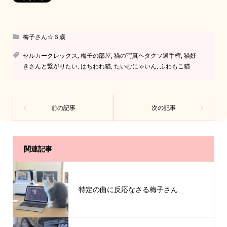
梅子さん☆６歳
セルカークレックス
,
梅子の部屋
,
猫の写真ヘタクソ選手権
,
猫好
きさんと繋がりたい
,
はちわれ猫
,
たいむにゃいん
,
ふわもこ猫
関連記事
特定の曲に反応なさる梅子さん