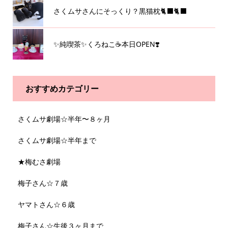
さくムサさんにそっくり？黒猫枕🐈‍⬛🐈‍⬛
✨純喫茶✨くろねこ☕️本日OPEN❣️
おすすめカテゴリー
さくムサ劇場☆半年〜８ヶ月
さくムサ劇場☆半年まで
★梅むさ劇場
梅子さん☆７歳
ヤマトさん☆６歳
梅子さん☆生後３ヶ月まで