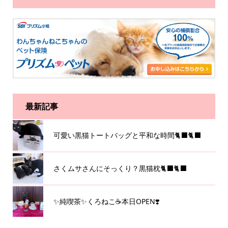
最新記事
可愛い黒猫トートバッグと平和な時間🐈‍⬛🐈‍⬛
さくムサさんにそっくり？黒猫枕🐈‍⬛🐈‍⬛
✨純喫茶✨くろねこ☕️本日OPEN❣️