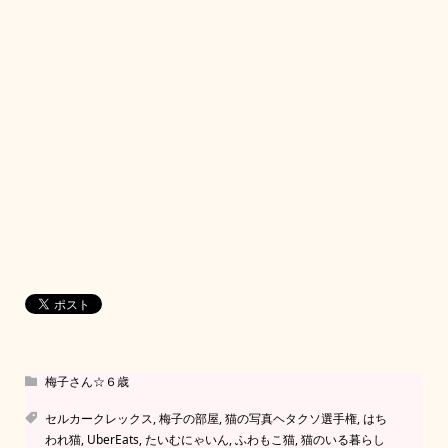
梅子さん☆６歳
セルカークレックス
,
梅子の部屋
,
猫の写真ヘタクソ選手権
,
はち
われ猫
,
UberEats
,
たいむにゃいん
,
ふわもこ猫
,
猫のいる暮らし