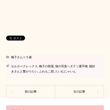
梅子さん☆５歳
セルカークレックス
,
梅子の部屋
,
猫の写真ヘタクソ選手権
,
猫好
きさんと繋がりたい
,
ふわもこ部
,
たいむにゃいん