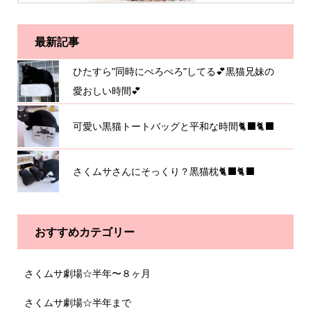
最新記事
ひたすら”同時にぺろぺろ”してる💕黒猫兄妹の
愛おしい時間💕
可愛い黒猫トートバッグと平和な時間🐈‍⬛🐈‍⬛
さくムサさんにそっくり？黒猫枕🐈‍⬛🐈‍⬛
おすすめカテゴリー
さくムサ劇場☆半年〜８ヶ月
さくムサ劇場☆半年まで