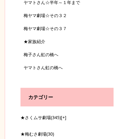
ヤマトさん☆半年～１年まで
梅ヤマ劇場☆その３２
梅ヤマ劇場☆その３７
★家族紹介
梅子さん虹の橋へ
ヤマトさん虹の橋へ
カテゴリー
★さくムサ劇場
(345)
[+]
★梅むさ劇場
(30)