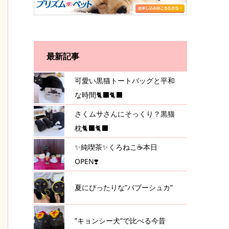
最新記事
可愛い黒猫トートバッグと平和
な時間🐈‍⬛🐈‍⬛
さくムサさんにそっくり？黒猫
枕🐈‍⬛🐈‍⬛
✨純喫茶✨くろねこ☕️本日
OPEN❣️
夏にぴったりな”バブーシュカ”
”キョンシー犬”で比べる今昔