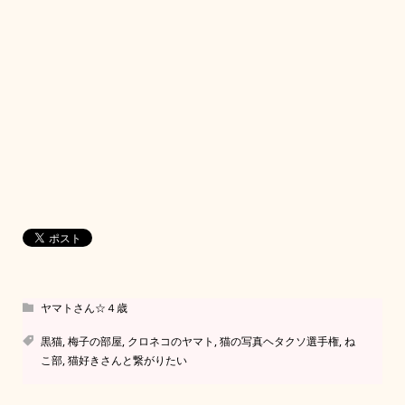
ヤマトさん☆４歳
黒猫
,
梅子の部屋
,
クロネコのヤマト
,
猫の写真ヘタクソ選手権
,
ね
こ部
,
猫好きさんと繋がりたい