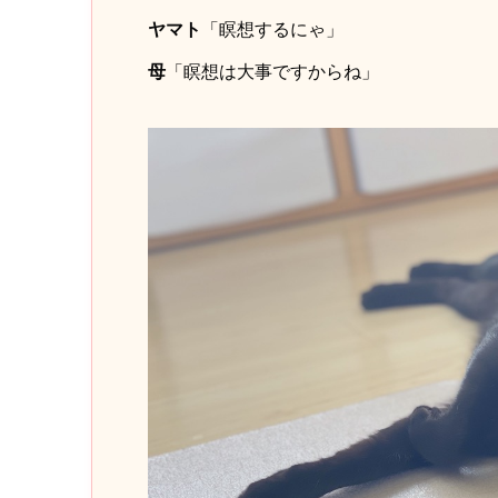
ヤマト
「瞑想するにゃ」
母
「瞑想は大事ですからね」