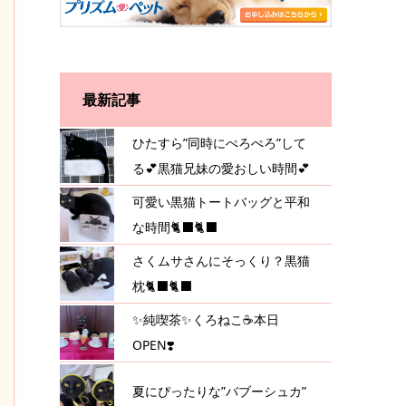
最新記事
ひたすら”同時にぺろぺろ”して
る💕黒猫兄妹の愛おしい時間💕
可愛い黒猫トートバッグと平和
な時間🐈‍⬛🐈‍⬛
さくムサさんにそっくり？黒猫
枕🐈‍⬛🐈‍⬛
✨純喫茶✨くろねこ☕️本日
OPEN❣️
夏にぴったりな”バブーシュカ”