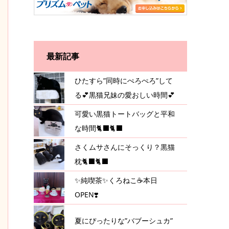
最新記事
ひたすら”同時にぺろぺろ”して
る💕黒猫兄妹の愛おしい時間💕
可愛い黒猫トートバッグと平和
な時間🐈‍⬛🐈‍⬛
さくムサさんにそっくり？黒猫
枕🐈‍⬛🐈‍⬛
✨純喫茶✨くろねこ☕️本日
OPEN❣️
夏にぴったりな”バブーシュカ”