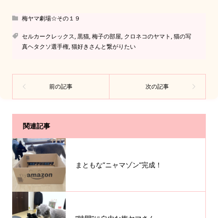
梅ヤマ劇場☆その１９
セルカークレックス
,
黒猫
,
梅子の部屋
,
クロネコのヤマト
,
猫の写
真ヘタクソ選手権
,
猫好きさんと繋がりたい
関連記事
まともな”ニャマゾン”完成！