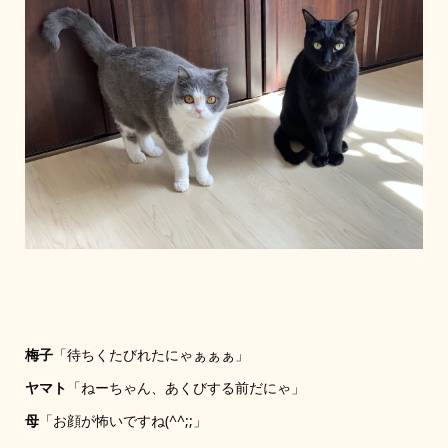
梅子
「待ちくたびれたにゃぁぁぁ」
ヤマト
「ねーちゃん、あくびする前だにゃ」
母
「お顔が怖いですね(^^;;」