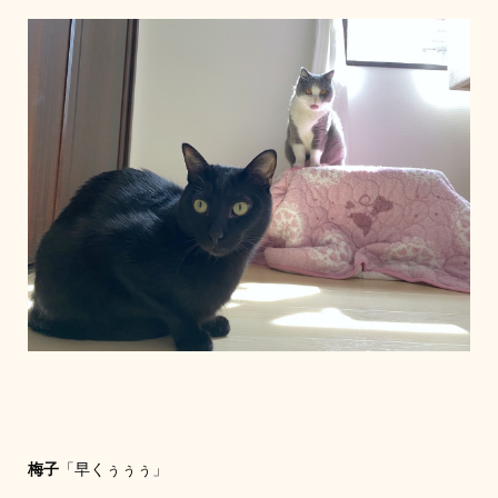
梅子
「早くぅぅぅ」