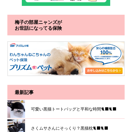
梅子の部屋ニャンズが
お世話になってる保険
最新記事
可愛い黒猫トートバッグと平和な時間🐈‍⬛🐈‍⬛
さくムサさんにそっくり？黒猫枕🐈‍⬛🐈‍⬛