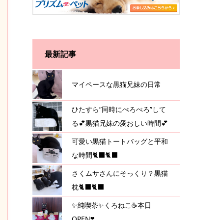
最新記事
マイペースな黒猫兄妹の日常
ひたすら”同時にぺろぺろ”して
る💕黒猫兄妹の愛おしい時間💕
可愛い黒猫トートバッグと平和
な時間🐈‍⬛🐈‍⬛
さくムサさんにそっくり？黒猫
枕🐈‍⬛🐈‍⬛
✨純喫茶✨くろねこ☕️本日
OPEN❣️