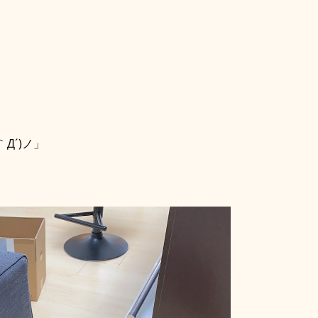
」
Д´)ノ」
」