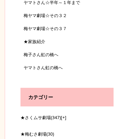
ヤマトさん☆半年～１年まで
梅ヤマ劇場☆その３２
梅ヤマ劇場☆その３７
★家族紹介
梅子さん虹の橋へ
ヤマトさん虹の橋へ
カテゴリー
★さくムサ劇場
(347)
[+]
★梅むさ劇場
(30)