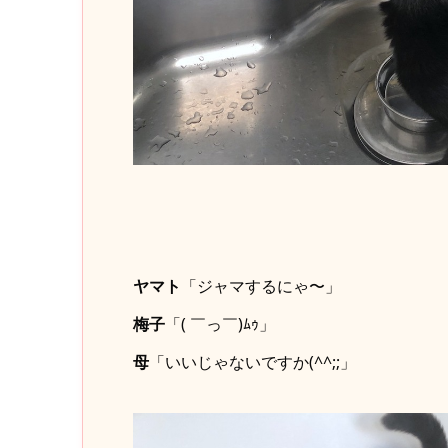
ヤマト
「ジャマするにゃ〜」
梅子
「( ￣っ￣)ﾑｩ」
母
「いいじゃないですか(^^;;」