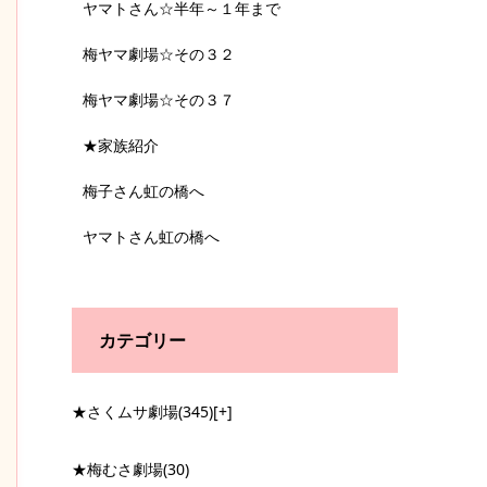
ヤマトさん☆半年～１年まで
梅ヤマ劇場☆その３２
梅ヤマ劇場☆その３７
★家族紹介
梅子さん虹の橋へ
ヤマトさん虹の橋へ
カテゴリー
★さくムサ劇場
(345)
[+]
★梅むさ劇場
(30)