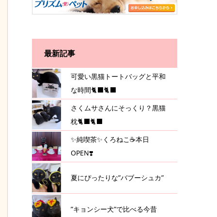
最新記事
可愛い黒猫トートバッグと平和
な時間🐈‍⬛🐈‍⬛
さくムサさんにそっくり？黒猫
枕🐈‍⬛🐈‍⬛
✨純喫茶✨くろねこ☕️本日
OPEN❣️
夏にぴったりな”バブーシュカ”
”キョンシー犬”で比べる今昔