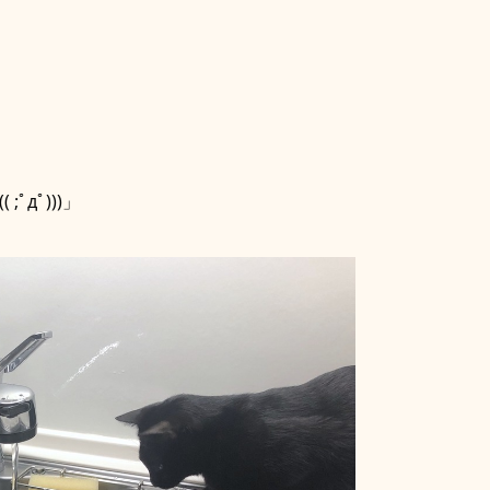
ﾟдﾟ)))」