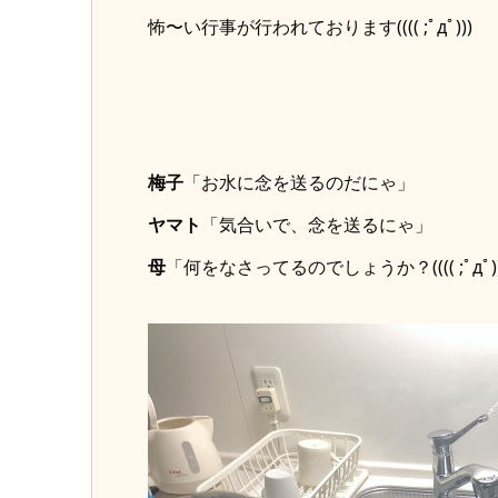
怖〜い行事が行われております(((( ;ﾟдﾟ)))
梅子
「お水に念を送るのだにゃ」
ヤマト
「気合いで、念を送るにゃ」
母
「何をなさってるのでしょうか？(((( ;ﾟдﾟ)