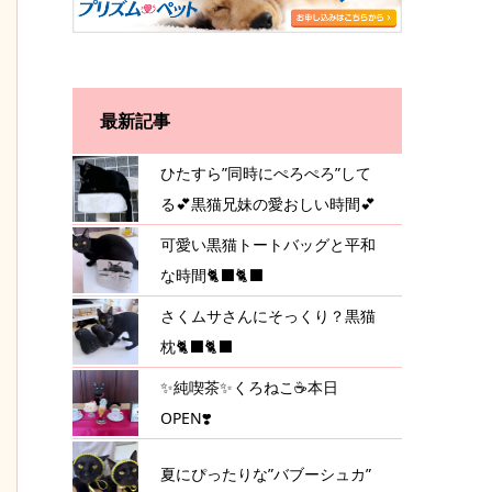
最新記事
ひたすら”同時にぺろぺろ”して
る💕黒猫兄妹の愛おしい時間💕
可愛い黒猫トートバッグと平和
な時間🐈‍⬛🐈‍⬛
さくムサさんにそっくり？黒猫
枕🐈‍⬛🐈‍⬛
✨純喫茶✨くろねこ☕️本日
OPEN❣️
夏にぴったりな”バブーシュカ”