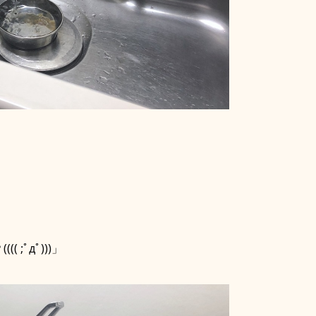
;ﾟдﾟ)))」