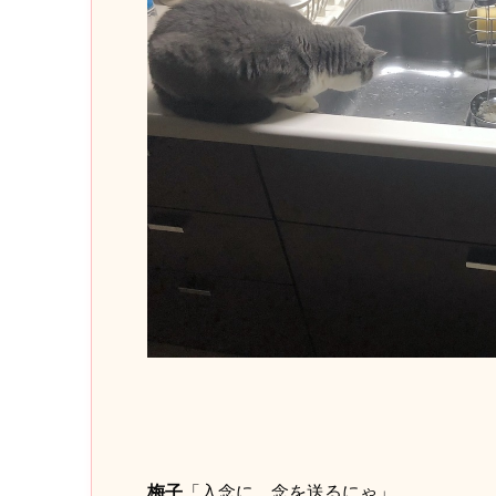
梅子
「入念に、念を送るにゃ」